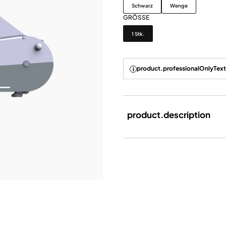
Schwarz
Wenge
GRÖSSE
Grösse
1 Stk.
product.professionalOnlyText
product.description