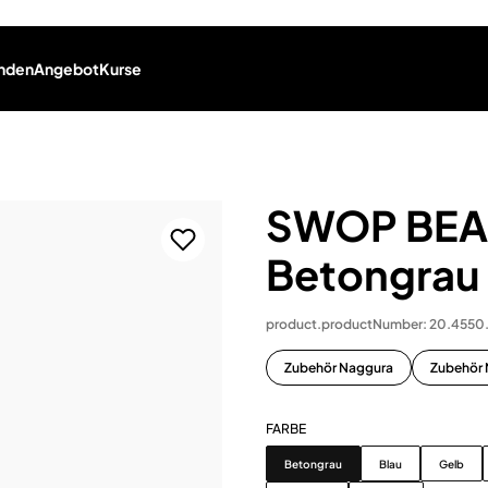
nden
Angebot
Kurse
SWOP BEAU
Betongrau
product.productNumber: 20.455
Zubehör Naggura
Zubehör
FARBE
Farbe
Betongrau
Blau
Gelb