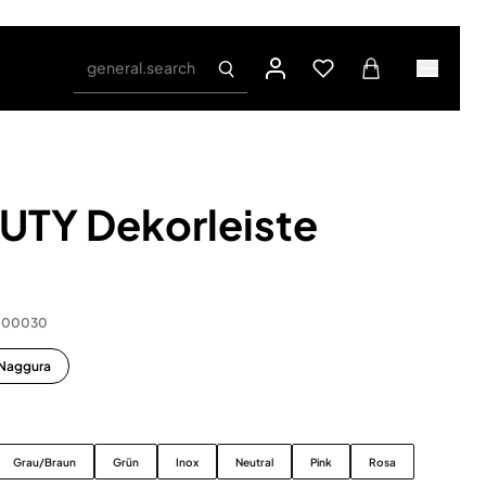
general.search
TY Dekorleiste
0.00030
 Naggura
Grau/Braun
Grün
Inox
Neutral
Pink
Rosa