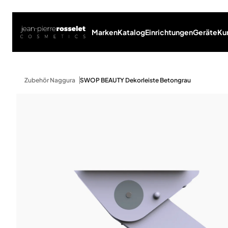
Marken
Katalog
Einrichtungen
Geräte
Ku
Zubehör Naggura
SWOP BEAUTY Dekorleiste Betongrau