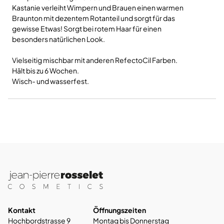
Kastanie verleiht Wimpern und Brauen einen warmen
Braunton mit dezentem Rotanteil und sorgt für das
gewisse Etwas! Sorgt bei rotem Haar für einen
besonders natürlichen Look.
Vielseitig mischbar mit anderen RefectoCil Farben.
Hält bis zu 6 Wochen.
Wisch- und wasserfest.
Kontakt
Öffnungszeiten
Hochbordstrasse 9
Montag bis Donnerstag