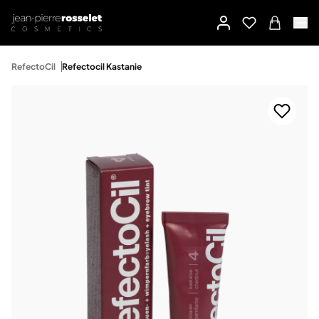
RefectoCil
Refectocil Kastanie