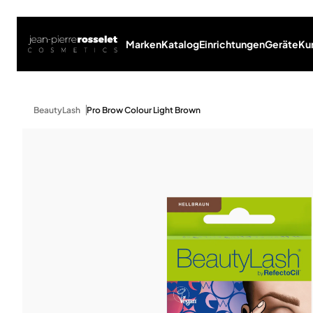
Marken
Katalog
Einrichtungen
Geräte
Ku
BeautyLash
Pro Brow Colour Light Brown