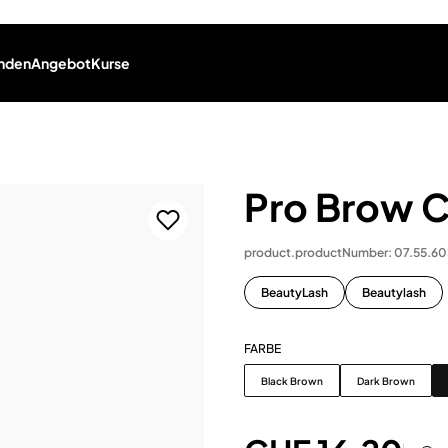
nden
Angebot
Kurse
Pro Brow C
product.productNumber: 07.55.6
BeautyLash
Beautylash
FARBE
Farbe
Black Brown
Dark Brown