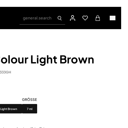
general.search
olour Light Brown
0333GH
GRÖSSE
Grösse
Light Brown
7 ml