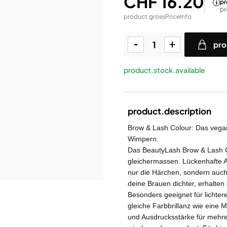
CHF 16.20
pr
pr
product.grossPriceInfo
pro
product.stock.available
product.description
Brow & Lash Colour: Das vega
Wimpern.
Das BeautyLash Brow & Lash 
gleichermassen. Lückenhafte 
nur die Härchen, sondern auch 
deine Brauen dichter, erhalten
Besonders geeignet für lichter
gleiche Farbbrillanz wie eine 
und Ausdrucksstärke für mehre