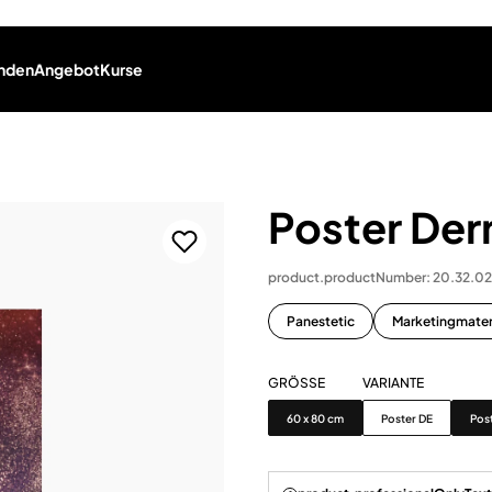
nden
Angebot
Kurse
Poster De
product.productNumber: 20.32.0
Panestetic
Marketingmater
GRÖSSE
VARIANTE
Grösse
Variante
60 x 80 cm
Poster DE
Pos