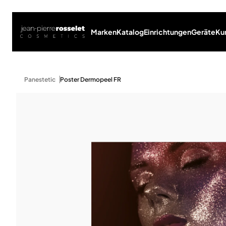
Marken
Katalog
Einrichtungen
Geräte
Ku
Panestetic
Poster Dermopeel FR