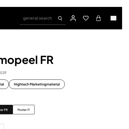
general.search
rmopeel FR
202F
ial
Hightech Marketingmaterial
ter FR
Poster IT