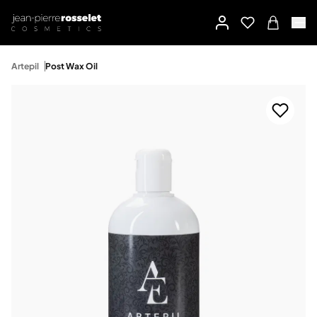
Artepil
Post Wax Oil