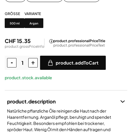
GRÖSSE
VARIANTE
Grösse
Variante
500 ml
Argan
CHF 15.35
product.professionalPriceTitle
product.professionalPriceText
product.grossPriceInfo
product.addToCart
product.stock.available
product.description
Natürliche pflanzliche Öle reinigen die Haut nach der
Haarentfernung. Arganöl pflegt, beruhigt und spendet
Feuchtigkeit. Besonders empfohlen bei trockener,
spröder Haut. Wenig Öl mit den Händen auftragen und