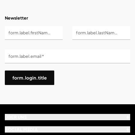
Newsletter
form.label.firstName *
form.label.lastName *
form.label.email *
form.login.title
ÜBER UNS
SOCIAL MEDIA