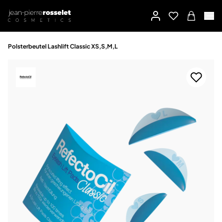
Polsterbeutel Lashlift Classic XS,S,M,L