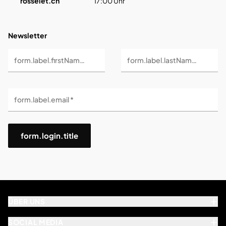
rosselet.ch
17:00 Uhr
Newsletter
form.label.firstName *
form.label.lastName *
form.label.email *
form.login.title
ÜBER UNS
SOCIAL MEDIA