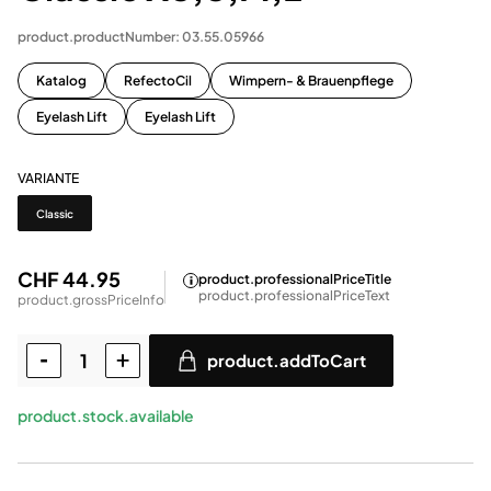
product.productNumber: 03.55.05966
Katalog
RefectoCil
Wimpern- & Brauenpflege
Eyelash Lift
Eyelash Lift
VARIANTE
Variante
Classic
CHF 44.95
product.professionalPriceTitle
product.professionalPriceText
product.grossPriceInfo
product.addToCart
product.stock.available