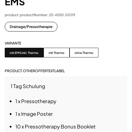
EMS
product.productNumber: 20.4550.0009
Drainage/Pressotherapie
VARIANTE
Variante
mit EMS inkl. Thermo
mit Thermo
ohne Thermo
PRODUCT.OTHEROFFERTEXTLABEL
1 Tag Schulung
1 x
Pressotherapy
1 x Image Poster
10 x
Pressotherapy
Bonus Booklet