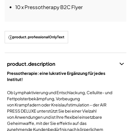
10 x
Pressotherapy
B2C Flyer
product.professionalOnlyText
product.description
Pressotherapie
: eine lukrative Ergänzung für jedes
Institut!
Ob Lymphaktivierung und Entschlackung, Cellulite- und
Fettpolsterbekämpfung, Vorbeugung
von Krampfadern oder Kreislaufstimulation
– der AIR
PRESS DELUXE unterst
ützt Sie bei einer Vielzahl
von Anwendungen und ist Ihre flexibel einsetzbare
Geheimwaffe, mit der Sie effektiv auf das
zunehmende Kundenbedürfnis nach körperlichem