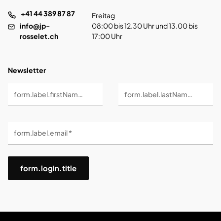
+41 44 389 87 87
Freitag
info@jp-
08:00 bis 12.30 Uhr und 13.00 bis
rosselet.ch
17:00 Uhr
Newsletter
form.label.firstName *
form.label.lastName *
form.label.email *
form.login.title