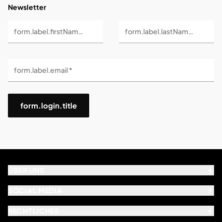
Newsletter
form.label.firstName *
form.label.lastName *
form.label.email *
form.login.title
ÜBER UNS
SOCIAL MEDIA
RECHTLICHES