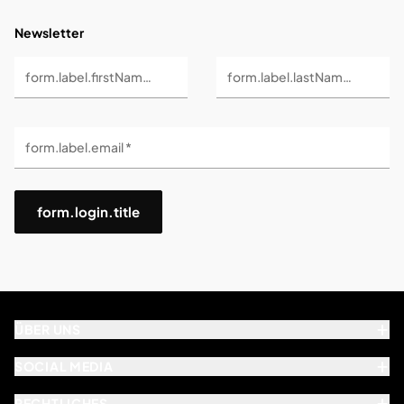
Newsletter
form.label.firstName *
form.label.lastName *
form.label.email *
form.login.title
ÜBER UNS
SOCIAL MEDIA
RECHTLICHES