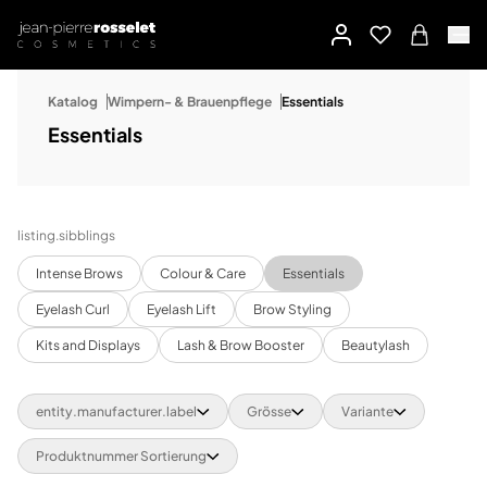
Katalog
Wimpern- & Brauenpflege
Essentials
Essentials
listing.sibblings
Intense Brows
Colour & Care
Essentials
Eyelash Curl
Eyelash Lift
Brow Styling
Kits and Displays
Lash & Brow Booster
Beautylash
entity.manufacturer.label
Grösse
Variante
Produktnummer Sortierung