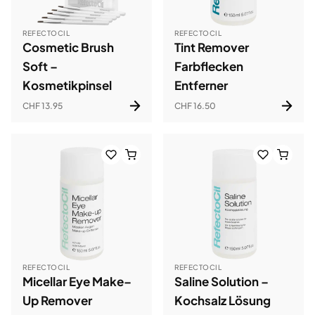
REFECTOCIL
REFECTOCIL
Cosmetic Brush
Tint Remover
Soft –
Farbflecken
Kosmetikpinsel
Entferner
CHF 13.95
CHF 16.50
REFECTOCIL
REFECTOCIL
Micellar Eye Make–
Saline Solution –
Up Remover
Kochsalz Lösung