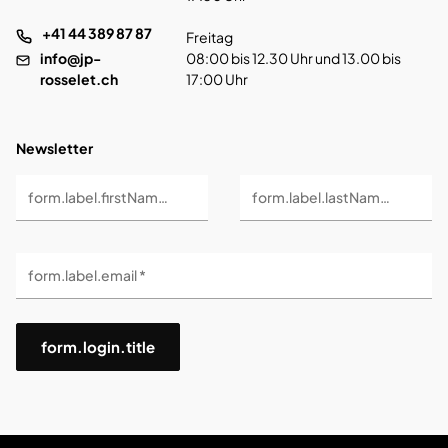
+41 44 389 87 87
Freitag
info@jp-
08:00 bis 12.30 Uhr und 13.00 bis
rosselet.ch
17:00 Uhr
Newsletter
form.label.firstName *
form.label.lastName *
form.label.email *
form.login.title