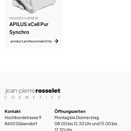
HIGHTECH GERÄTE
APILUS xCell Pur
Synchro
product.professionalsOnly
Kontakt
Öffnungszeiten
Hochbordstrasse 9
Montag bis Donnerstag
8600 Dübendorf
08:00 bis 12.30 Uhr und 13.00 bis
17:30 Uhr