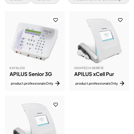
KATALOG
HIGHTECH GERÄTE
APILUS Senior 3G
APILUS xCell Pur
product.professionalsOnly
product.professionalsOnly