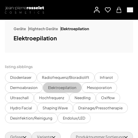
Geräte
Hightech Geräte
Elektroepilation
Elektroepilation
listing.sibblings
Diodenlaser
Radiofrequenz/Bioradiolift
Infrarot
Dermoabrasion
Elektroepilation
Mesoporation
Ultraschall
Hochfrequenz
Needling
Oxiflow
Hydro Facial
Shaping Wave
Drainage/Pressotherapie
Desinfektion/Reinigung
Endolux/LED
Grösse
Variante
Produktnummer Sortierung