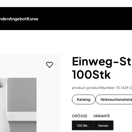
nden
Angebot
Kurse
Einweg-St
100Stk
product.productNumber: 15.1629.
Katalog
Verbrauchsmateria
GRÖSSE
VARIANTE
Grösse
Variante
100 Stk.
Damen