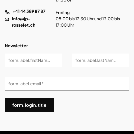
+41 44 389 87 87
Freitag
info@jp-
08:00 bis 12.30 Uhr und 13.00 bis
rosselet.ch
17:00 Uhr
Newsletter
form.label.firstName *
form.label.lastName *
form.label.email *
form.login.title