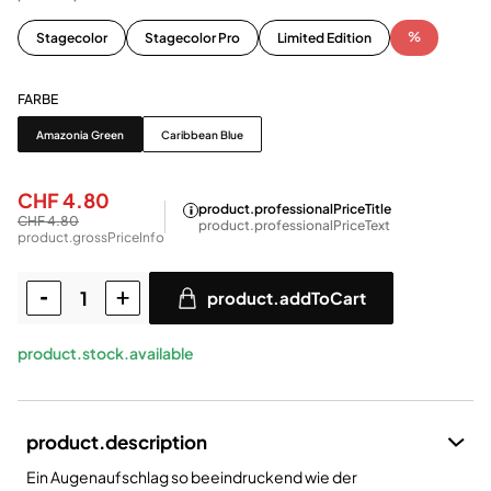
%
Stagecolor
Stagecolor Pro
Limited Edition
FARBE
Farbe
Amazonia Green
Caribbean Blue
CHF 4.80
product.professionalPriceTitle
CHF 4.80
product.professionalPriceText
product.grossPriceInfo
product.addToCart
product.stock.available
product.description
Ein Augenaufschlag so beeindruckend wie der