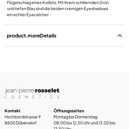
Flügelschlag eines Kolibris: Mit ihrem schillernden Grün
und tiefen Blau sind die beiden cremigen
Eyeshadows
ein echter Eyecatcher.
product.moreDetails
Kontakt
Öffnungszeiten
Hochbordstrasse 9
Montag bis Donnerstag
8600 Dübendorf
08:00 bis 12.30 Uhr und 13.00 bis
17:30 Uhr