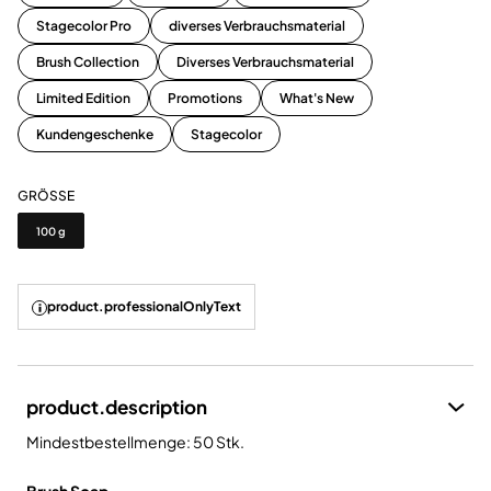
Stagecolor Pro
diverses Verbrauchsmaterial
Brush Collection
Diverses Verbrauchsmaterial
Limited Edition
Promotions
What's New
Kundengeschenke
Stagecolor
GRÖSSE
Grösse
100 g
product.professionalOnlyText
product.description
Mindestbestellmenge: 50 Stk.