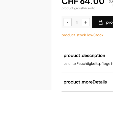
CHF 64.00
product.grossPriceInfo
pro
product.stock.lowStock
product.description
Leichte Feuchtigkeitspflege f
product.moreDetails