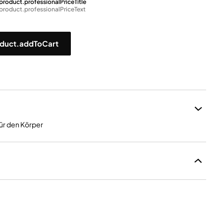
product.professionalPriceTitle
product.professionalPriceText
duct.addToCart
ür den Körper