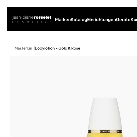
Marken
Katalog
Einrichtungen
Geräte
Ku
Master Lin
Bodylotion – Gold & Rose