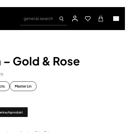
general.search
 – Gold & Rose
11
cts
Master Lin
erkaufsprodukt