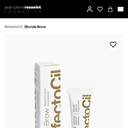
RefectoCil
Blonde Brow