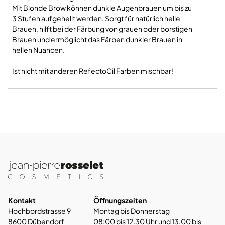
Mit Blonde Brow können dunkle Augenbrauen um bis zu
3 Stufen aufgehellt werden. Sorgt für natürlich helle
Brauen, hilft bei der Färbung von grauen oder borstigen
Brauen und ermöglicht das Färben dunkler Brauen in
hellen Nuancen.
Ist nicht mit anderen RefectoCil Farben mischbar!
Kontakt
Öffnungszeiten
Hochbordstrasse 9
Montag bis Donnerstag
8600 Dübendorf
08:00 bis 12.30 Uhr und 13.00 bis