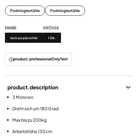
Podologiestühle
Podologiestühle
FARBE
GRÖSSE
Farbe
Grösse
dark purple/white
1 Stk.
product.professionalOnlyText
product.description
3 Motoren
Dreht sich um 180 Grad
Max bis zu 200kg
Arbeitshöhe 130 cm