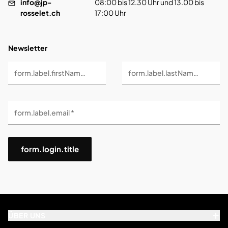
info@jp-
08:00 bis 12.30 Uhr und 13.00 bis
rosselet.ch
17:00 Uhr
Newsletter
form.label.firstName *
form.label.lastName *
form.label.email *
form.login.title
ÜBER UNS