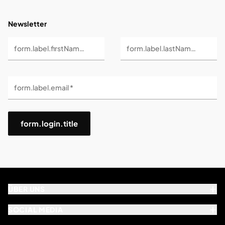
Newsletter
form.label.firstName *
form.label.lastName *
form.label.email *
form.login.title
ÜBER UNS
SOCIAL MEDIA