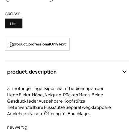
GRÖSSE
Grösse
1 Stk.
product.professionalOnlyText
product.description
3-motorige Liege, Kippschalterbedienung an der
Liege Elektr. Höhe, Neigung, Rücken Mech. Beine
Gasdruckfeder Ausziehbare Kopfstütze
Tiefenverstellbare Fussstütze Separat wegklappbare
Armlehnen Nasen-Öffnung für Bauchlage.
neuwertig