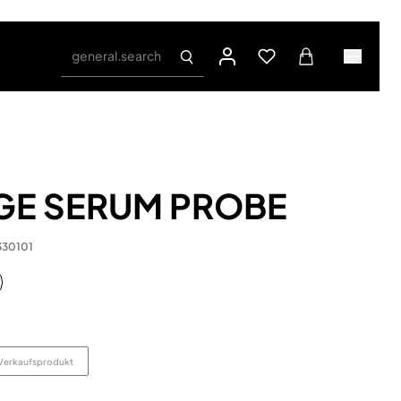
general.search
GE SERUM PROBE
330101
Verkaufsprodukt