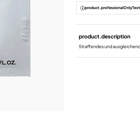
product.professionalOnlyText
product.description
Straffendes und ausgleichen