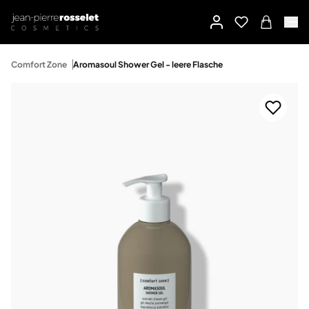
Comfort Zone
Aromasoul Shower Gel - leere Flasche