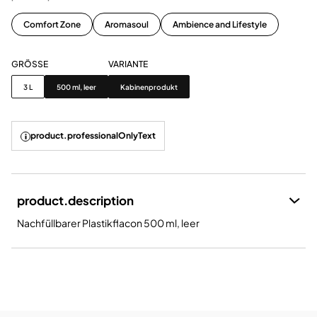
Comfort Zone
Aromasoul
Ambience and Lifestyle
GRÖSSE
VARIANTE
Grösse
Variante
3 L
500 ml, leer
Kabinenprodukt
product.professionalOnlyText
product.description
Nachfüllbarer Plastikflacon 500 ml, leer