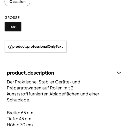
Occasion
GRÖSSE
Grösse
1 Stk.
product.professionalOnlyText
product.description
Der Praktische. Stabiler Geräte- und
Präparatewagen auf Rollen mit 2
kunststofffurnierten Ablageflächen und einer
Schublade.
B
reite: 65 cm
Tiefe: 45 cm
Höhe: 70 cm