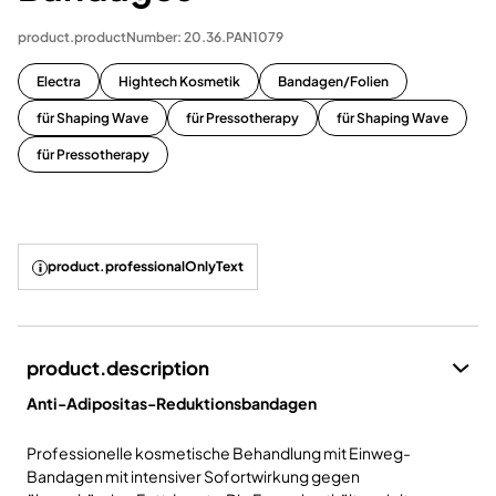
product.productNumber: 20.36.PAN1079
Electra
Hightech Kosmetik
Bandagen/Folien
für Shaping Wave
für Pressotherapy
für Shaping Wave
für Pressotherapy
product.professionalOnlyText
product.description
Anti-Adipositas-Reduktionsbandagen
Professionelle kosmetische Behandlung mit Einweg-
Bandagen mit intensiver Sofortwirkung gegen