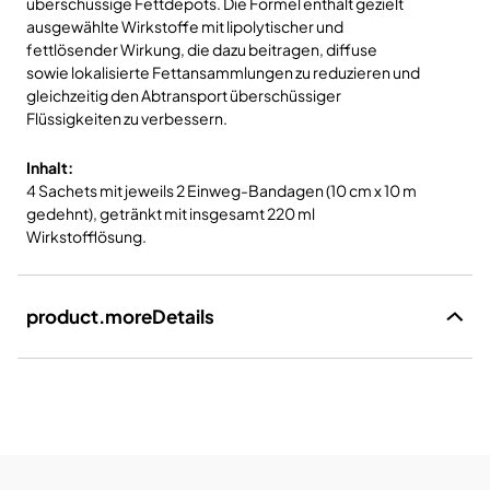
überschüssige Fettdepots. Die Formel enthält gezielt
ausgewählte Wirkstoffe mit lipolytischer und
fettlösender Wirkung, die dazu beitragen, diffuse
sowie lokalisierte Fettansammlungen zu reduzieren und
gleichzeitig den Abtransport überschüssiger
Flüssigkeiten zu verbessern.
Inhalt:
4 Sachets mit jeweils 2 Einweg-Bandagen (10 cm x 10 m
gedehnt), getränkt mit insgesamt 220 ml
Wirkstofflösung.
product.moreDetails