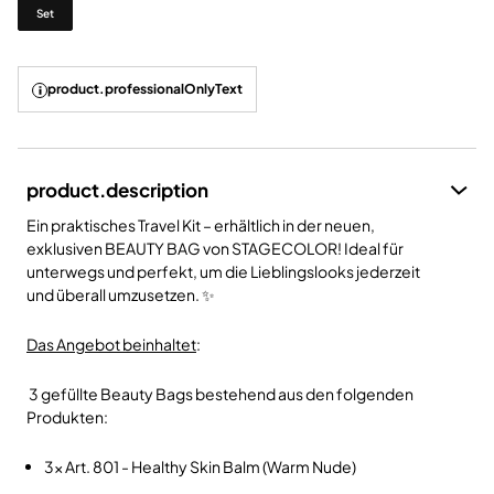
Variante
Set
product.professionalOnlyText
product.description
Ein praktisches Travel Kit – erhältlich in der neuen,
exklusiven BEAUTY BAG von STAGECOLOR! Ideal für
unterwegs und perfekt, um die Lieblingslooks jederzeit
und überall umzusetzen. ✨
Das Angebot beinhaltet
:
3 gefüllte Beauty Bags bestehend aus den folgenden
Produkten:
3x Art. 801 - Healthy Skin Balm (Warm Nude)