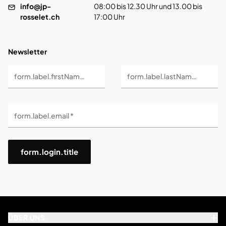
info@jp-
08:00 bis 12.30 Uhr und 13.00 bis
rosselet.ch
17:00 Uhr
Newsletter
form.label.firstName *
form.label.lastName *
form.label.email *
form.login.title
ÜBER UNS