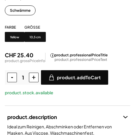
Schwämme
FARBE
GRÖSSE
Farbe
Grösse
Yellow
10,5 cm
CHF 25.40
product.professionalPriceTitle
product.professionalPriceText
product.grossPriceInfo
product.addToCart
product.stock.available
product.description
Ideal zum Reinigen, Abschminken oder Entfernen von
Masken. Aus Viscose. Waschmaschinenfest.