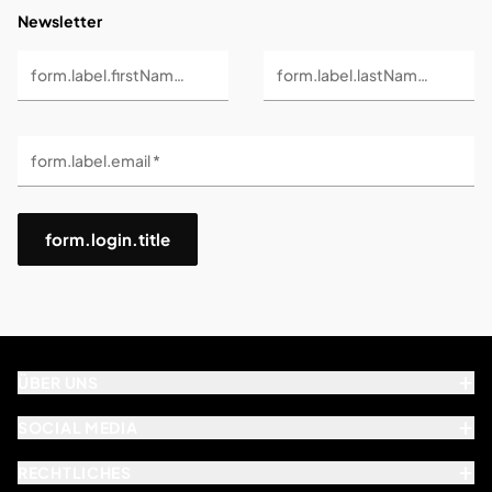
Newsletter
form.label.firstName *
form.label.lastName *
form.label.email *
form.login.title
ÜBER UNS
SOCIAL MEDIA
RECHTLICHES