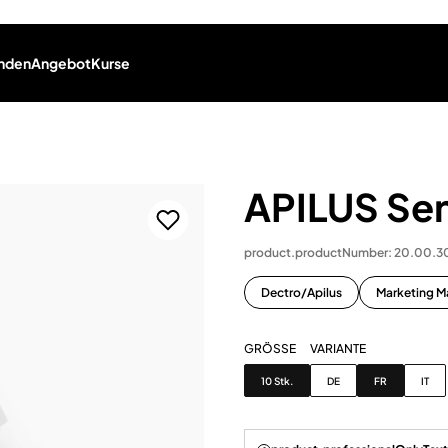
nden
Angebot
Kurse
APILUS Sen
product.productNumber: 20.00.3
Dectro/Apilus
Marketing Ma
GRÖSSE
VARIANTE
Grösse
Variante
10 Stk.
DE
FR
IT