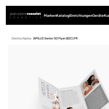
Marken
Katalog
Einrichtungen
Geräte
Ku
Dectro/Apilus
APILUS Senior 3G Flyer (B2C) FR