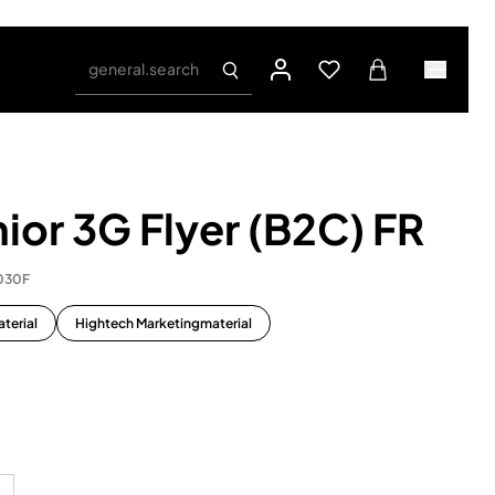
general.search
ior 3G Flyer (B2C) FR
030F
terial
Hightech Marketingmaterial