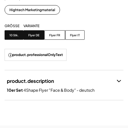
Hightech Marketingmaterial
GRÖSSE
VARIANTE
Grösse
Variante
10 Stk.
Flyer DE
Flyer FR
Flyer IT
product.professionalOnlyText
product.description
10er Set
4Shape Flyer "Face & Body" - deutsch