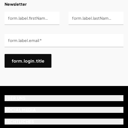
Newsletter
form.label.firstName *
form.label.lastName *
form.label.email *
form.login.title
ÜBER UNS
SOCIAL MEDIA
RECHTLICHES